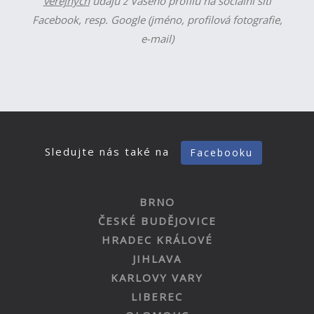
veřejných
údajů z Vašeho profilu na sociální síti
Facebook, resp. Google (jméno, profilová fotografie,
e-mail)
Sledujte nás také na
Facebooku
BRNO
ČESKÉ BUDĚJOVICE
HRADEC KRÁLOVÉ
JIHLAVA
KARLOVY VARY
LIBEREC