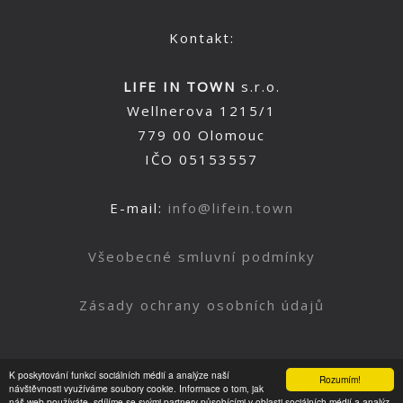
Kontakt:
LIFE IN TOWN
s.r.o.
Wellnerova 1215/1
779 00 Olomouc
IČO 05153557
E-mail:
info@lifein.town
Všeobecné smluvní podmínky
Zásady ochrany osobních údajů
K poskytování funkcí sociálních médií a analýze naší
Rozumím!
Nahoru
návštěvnosti využíváme soubory cookie. Informace o tom, jak
náš web používáte, sdílíme se svými partnery působícími v oblasti sociálních médií a analýz.