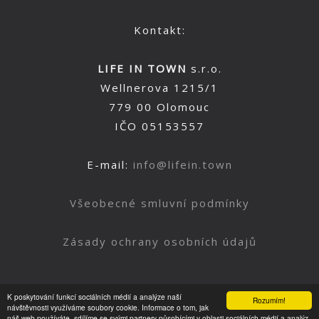
Kontakt:
LIFE IN TOWN
s.r.o.
Wellnerova 1215/1
779 00 Olomouc
IČO 05153557
E-mail:
info@lifein.town
Všeobecné smluvní podmínky
Zásady ochrany osobních údajů
K poskytování funkcí sociálních médií a analýze naší
Rozumím!
Nahoru
návštěvnosti využíváme soubory cookie. Informace o tom, jak
náš web používáte, sdílíme se svými partnery působícími v oblasti sociálních médií a analýz.