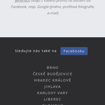
veřejných
údajů z Vašeho profilu na sociální síti
Facebook, resp. Google (jméno, profilová fotografie,
e-mail)
Sledujte nás také na
Facebooku
BRNO
ČESKÉ BUDĚJOVICE
HRADEC KRÁLOVÉ
JIHLAVA
KARLOVY VARY
LIBEREC