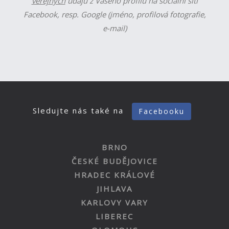
veřejných
údajů z Vašeho profilu na sociální síti
Facebook, resp. Google (jméno, profilová fotografie,
e-mail)
Sledujte nás také na
Facebooku
BRNO
ČESKÉ BUDĚJOVICE
HRADEC KRÁLOVÉ
JIHLAVA
KARLOVY VARY
LIBEREC