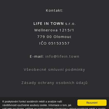
Kontakt:
LIFE IN TOWN
s.r.o.
Wellnerova 1215/1
779 00 Olomouc
IČO 05153557
E-mail:
info@lifein.town
Všeobecné smluvní podmínky
Zásady ochrany osobních údajů
K poskytování funkcí sociálních médií a analýze naší
Rozumím!
Nahoru
návštěvnosti využíváme soubory cookie. Informace o tom, jak
náš web používáte, sdílíme se svými partnery působícími v oblasti sociálních médií a analýz.