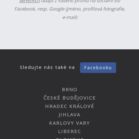
veřejných
údajů z Vašeho profilu na sociální síti
Facebook, resp. Google (jméno, profilová fotografie,
e-mail)
Sledujte nás také na
Facebooku
BRNO
ČESKÉ BUDĚJOVICE
HRADEC KRÁLOVÉ
JIHLAVA
KARLOVY VARY
LIBEREC