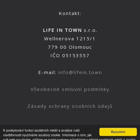
Kontakt:
LIFE IN TOWN
s.r.o.
Wellnerova 1215/1
779 00 Olomouc
IČO 05153557
E-mail:
info@lifein.town
Všeobecné smluvní podmínky
Zásady ochrany osobních údajů
K poskytování funkcí sociálních médií a analýze naší
Rozumím!
Nahoru
návštěvnosti využíváme soubory cookie. Informace o tom, jak
náš web používáte, sdílíme se svými partnery působícími v oblasti sociálních médií a analýz.