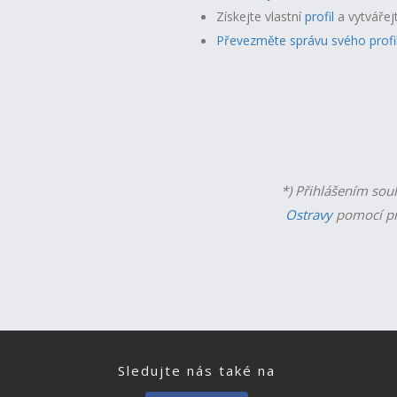
Získejte vlastní
profil
a v
ytvářej
Převezměte správu svého profi
*) Přihlášením sou
Ostravy
pomocí př
Sledujte nás také na