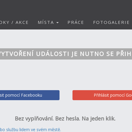
DKY / AKCE
MÍSTA
PRÁCE
FOTOGALERIE
VYTVOŘENÍ UDÁLOSTI JE NUTNO SE PŘIH
ásit pomocí Facebooku
Přihlásit pomocí Go
Bez vyplňování. Bez hesla. Na jeden klik.
ebo službu lidem ve svém městě.