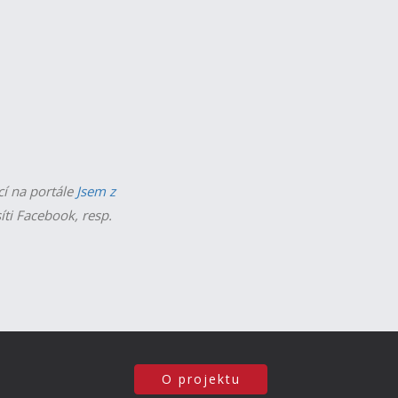
cí na portále
Jsem z
íti Facebook, resp.
O projektu