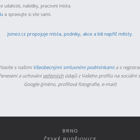
te udalosti, nabídky, pracovní místa.
lu
a spravujte si vše sami.
Jsmez.cz propojuje místa, podniky, akce a lidi napříč městy.
hlasíte s našimi
Všeobecnými smluvními podmínkami
a s registra
enesení a uchování
veřejných
údajů z Vašeho profilu na sociální s
Google (jméno, profilová fotografie, e-mail)
BRNO
ČESKÉ BUDĚJOVICE