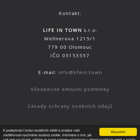
Kontakt:
LIFE IN TOWN
s.r.o.
Wellnerova 1215/1
779 00 Olomouc
IČO 05153557
E-mail:
info@lifein.town
Všeobecné smluvní podmínky
Zásady ochrany osobních údajů
K poskytování funkcí sociálních médií a analýze naší
Rozumím!
Nahoru
návštěvnosti využíváme soubory cookie. Informace o tom, jak
náš web používáte, sdílíme se svými partnery působícími v oblasti sociálních médií a analýz.