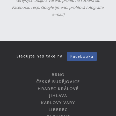
veřejných
údajů z Vašeho profilu na sociální síti
Facebook, resp. Google (jméno, profilová fotografie,
e-mail)
Sledujte nás také na
Facebooku
BRNO
ČESKÉ BUDĚJOVICE
HRADEC KRÁLOVÉ
JIHLAVA
KARLOVY VARY
LIBEREC