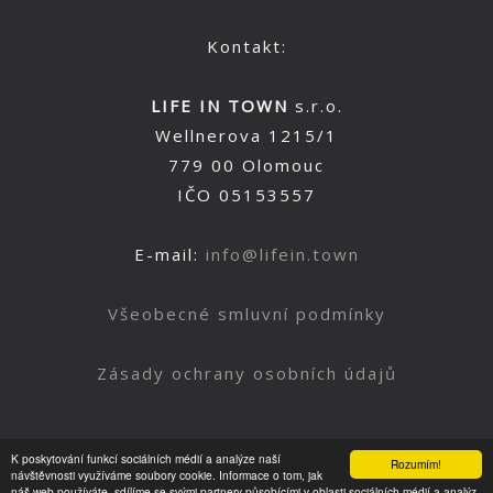
Kontakt:
LIFE IN TOWN
s.r.o.
Wellnerova 1215/1
779 00 Olomouc
IČO 05153557
E-mail:
info@lifein.town
Všeobecné smluvní podmínky
Zásady ochrany osobních údajů
K poskytování funkcí sociálních médií a analýze naší
Rozumím!
Nahoru
návštěvnosti využíváme soubory cookie. Informace o tom, jak
náš web používáte, sdílíme se svými partnery působícími v oblasti sociálních médií a analýz.