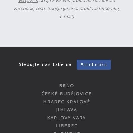
veřejných
údajů z Vašeho profilu na sociální síti
Facebook, resp. Google (jméno, profilová fotografie,
e-mail)
Sledujte nás také na
Facebooku
BRNO
ČESKÉ BUDĚJOVICE
HRADEC KRÁLOVÉ
JIHLAVA
KARLOVY VARY
LIBEREC