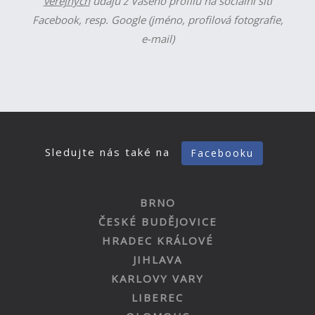
veřejných
údajů z Vašeho profilu na sociální síti
Facebook, resp. Google (jméno, profilová fotografie,
e-mail)
Sledujte nás také na
Facebooku
BRNO
ČESKÉ BUDĚJOVICE
HRADEC KRÁLOVÉ
JIHLAVA
KARLOVY VARY
LIBEREC