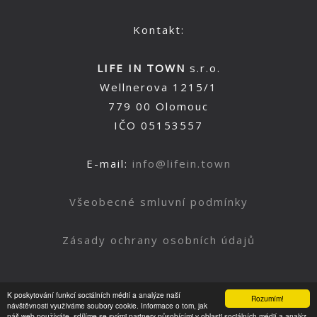
Kontakt:
LIFE IN TOWN
s.r.o.
Wellnerova 1215/1
779 00 Olomouc
IČO 05153557
E-mail:
info@lifein.town
Všeobecné smluvní podmínky
Zásady ochrany osobních údajů
K poskytování funkcí sociálních médií a analýze naší
Rozumím!
Nahoru
návštěvnosti využíváme soubory cookie. Informace o tom, jak
náš web používáte, sdílíme se svými partnery působícími v oblasti sociálních médií a analýz.