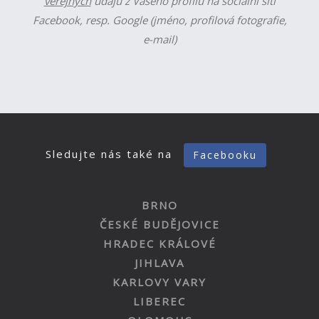
veřejných
údajů z Vašeho profilu na sociální síti
Facebook, resp. Google (jméno, profilová fotografie,
e-mail)
Sledujte nás také na
Facebooku
BRNO
ČESKÉ BUDĚJOVICE
HRADEC KRÁLOVÉ
JIHLAVA
KARLOVY VARY
LIBEREC