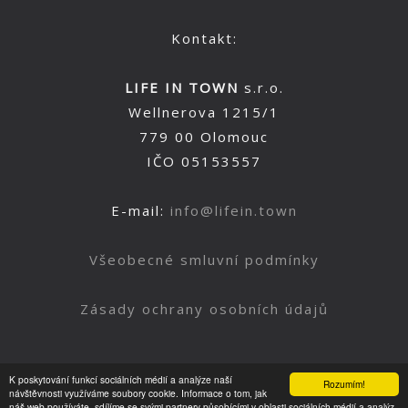
Kontakt:
LIFE IN TOWN
s.r.o.
Wellnerova 1215/1
779 00 Olomouc
IČO 05153557
E-mail:
info@lifein.town
Všeobecné smluvní podmínky
Zásady ochrany osobních údajů
K poskytování funkcí sociálních médií a analýze naší
Rozumím!
Nahoru
návštěvnosti využíváme soubory cookie. Informace o tom, jak
náš web používáte, sdílíme se svými partnery působícími v oblasti sociálních médií a analýz.