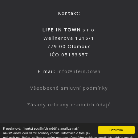
Kontakt:
LIFE IN TOWN
s.r.o.
Wellnerova 1215/1
779 00 Olomouc
IČO 05153557
E-mail:
info@lifein.town
Všeobecné smluvní podmínky
Zásady ochrany osobních údajů
K poskytování funkcí sociálních médií a analýze naší
Rozumím!
Nahoru
návštěvnosti využíváme soubory cookie. Informace o tom, jak
náš web používáte, sdílíme se svými partnery působícími v oblasti sociálních médií a analýz.