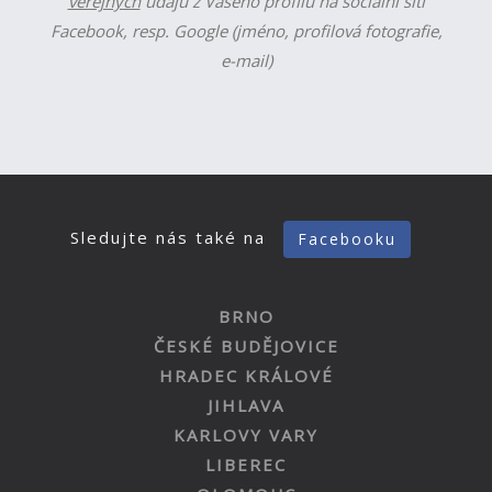
veřejných
údajů z Vašeho profilu na sociální síti
Facebook, resp. Google (jméno, profilová fotografie,
e-mail)
Sledujte nás také na
Facebooku
BRNO
ČESKÉ BUDĚJOVICE
HRADEC KRÁLOVÉ
JIHLAVA
KARLOVY VARY
LIBEREC