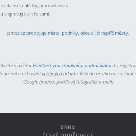
te udalosti, nabídky, pracovní místa.
lu
a spravujte si vše sami.
Jsmez.cz propojuje místa, podniky, akce a lidi napříč městy.
hlasíte s našimi
Všeobecnými smluvními podmínkami
a s registra
enesení a uchování
veřejných
údajů z Vašeho profilu na sociální s
Google (jméno, profilová fotografie, e-mail)
BRNO
ČESKÉ BUDĚJOVICE