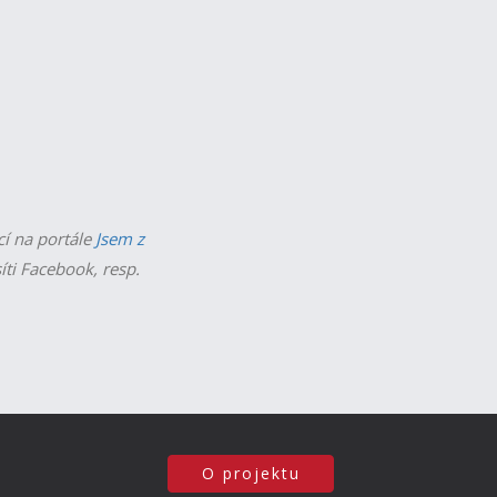
cí na portále
Jsem z
íti Facebook, resp.
O projektu