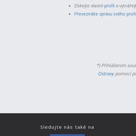
Získejte vlastní
profil
a v
ytvářej
Převezměte správu svého profi
*) Přihlášením sou
Ostravy
pomocí př
Sledujte nás také na