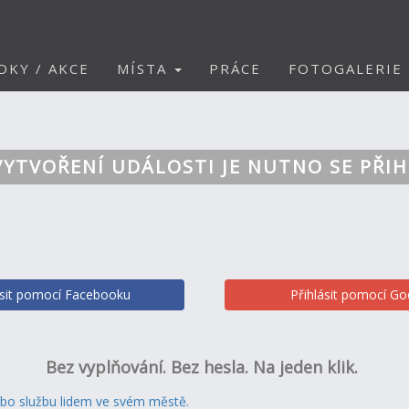
DKY / AKCE
MÍSTA
PRÁCE
FOTOGALERIE
VYTVOŘENÍ UDÁLOSTI JE NUTNO SE PŘIH
ásit pomocí Facebooku
Přihlásit pomocí Go
Bez vyplňování. Bez hesla. Na jeden klik.
ebo službu lidem ve svém městě.