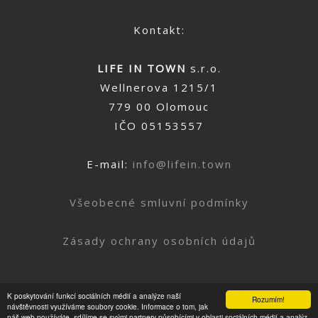
Kontakt:
LIFE IN TOWN
s.r.o.
Wellnerova 1215/1
779 00 Olomouc
IČO 05153557
E-mail:
info@lifein.town
Všeobecné smluvní podmínky
Zásady ochrany osobních údajů
K poskytování funkcí sociálních médií a analýze naší
Rozumím!
Nahoru
návštěvnosti využíváme soubory cookie. Informace o tom, jak
náš web používáte, sdílíme se svými partnery působícími v oblasti sociálních médií a analýz.