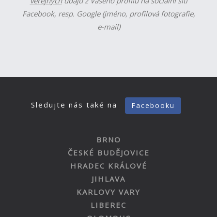
veřejných
údajů z Vašeho profilu na sociální síti
Facebook, resp. Google (jméno, profilová fotografie,
e-mail)
Sledujte nás také na
Facebooku
BRNO
ČESKÉ BUDĚJOVICE
HRADEC KRÁLOVÉ
JIHLAVA
KARLOVY VARY
LIBEREC