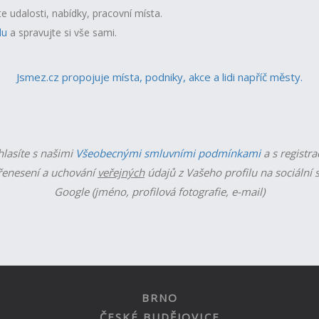
te udalosti, nabídky, pracovní místa.
lu
a spravujte si vše sami.
Jsmez.cz propojuje místa, podniky, akce a lidi napříč městy.
hlasíte s našimi
Všeobecnými smluvními podmínkami
a s registra
enesení a uchování
veřejných
údajů z Vašeho profilu na sociální s
Google (jméno, profilová fotografie, e-mail)
BRNO
ČESKÉ BUDĚJOVICE