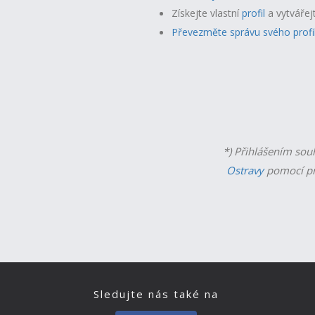
Získejte vlastní
profil
a v
ytvářej
Převezměte správu svého profi
*) Přihlášením sou
Ostravy
pomocí př
Sledujte nás také na