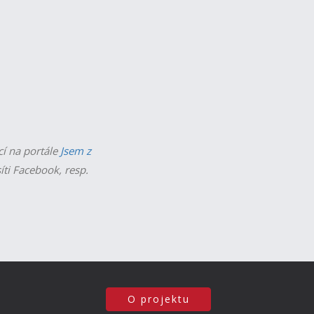
cí na portále
Jsem z
íti Facebook, resp.
O projektu