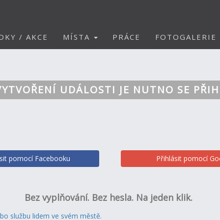
DKY / AKCE
MÍSTA
PRÁCE
FOTOGALERIE
VYTVOŘENÍ UDÁLOSTI JE NUTNO SE PŘIH
ásit pomocí Facebooku
Přihlásit pomocí Go
Bez vyplňování. Bez hesla. Na jeden klik.
ebo službu lidem ve svém městě.