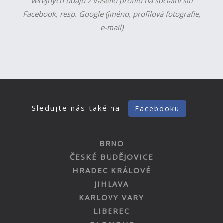
veřejných
údajů z Vašeho profilu na sociální síti
Facebook, resp. Google (jméno, profilová fotografie,
e-mail)
Sledujte nás také na
Facebooku
BRNO
ČESKÉ BUDĚJOVICE
HRADEC KRÁLOVÉ
JIHLAVA
KARLOVY VARY
LIBEREC