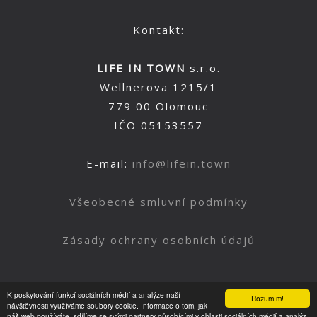
Kontakt:
LIFE IN TOWN
s.r.o.
Wellnerova 1215/1
779 00 Olomouc
IČO 05153557
E-mail:
info@lifein.town
Všeobecné smluvní podmínky
Zásady ochrany osobních údajů
K poskytování funkcí sociálních médií a analýze naší
Rozumím!
Nahoru
návštěvnosti využíváme soubory cookie. Informace o tom, jak
náš web používáte, sdílíme se svými partnery působícími v oblasti sociálních médií a analýz.