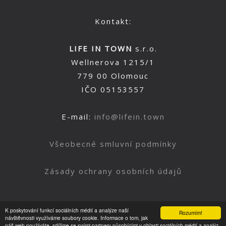
Kontakt:
LIFE IN TOWN
s.r.o.
Wellnerova 1215/1
779 00 Olomouc
IČO 05153557
E-mail:
info@lifein.town
Všeobecné smluvní podmínky
Zásady ochrany osobních údajů
K poskytování funkcí sociálních médií a analýze naší
Rozumím!
Nahoru
návštěvnosti využíváme soubory cookie. Informace o tom, jak
náš web používáte, sdílíme se svými partnery působícími v oblasti sociálních médií a analýz.