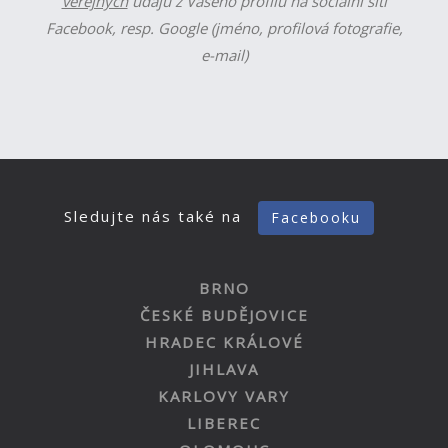
veřejných
údajů z Vašeho profilu na sociální síti
Facebook, resp. Google (jméno, profilová fotografie,
e-mail)
Sledujte nás také na
Facebooku
BRNO
ČESKÉ BUDĚJOVICE
HRADEC KRÁLOVÉ
JIHLAVA
KARLOVY VARY
LIBEREC