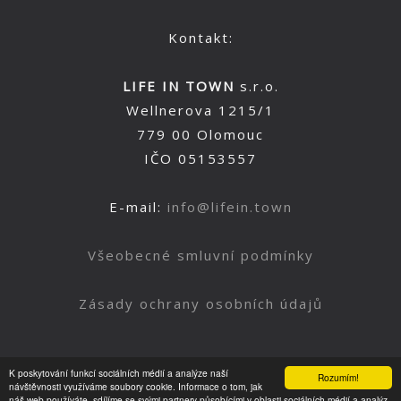
Kontakt:
LIFE IN TOWN
s.r.o.
Wellnerova 1215/1
779 00 Olomouc
IČO 05153557
E-mail:
info@lifein.town
Všeobecné smluvní podmínky
Zásady ochrany osobních údajů
K poskytování funkcí sociálních médií a analýze naší
Rozumím!
Nahoru
návštěvnosti využíváme soubory cookie. Informace o tom, jak
náš web používáte, sdílíme se svými partnery působícími v oblasti sociálních médií a analýz.