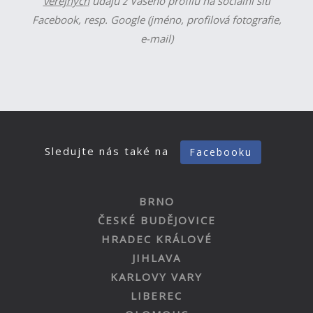
veřejných
údajů z Vašeho profilu na sociální síti
Facebook, resp. Google (jméno, profilová fotografie,
e-mail)
Sledujte nás také na
Facebooku
BRNO
ČESKÉ BUDĚJOVICE
HRADEC KRÁLOVÉ
JIHLAVA
KARLOVY VARY
LIBEREC