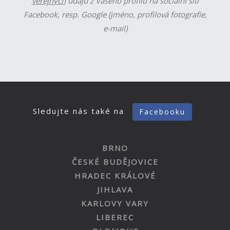
veřejných
údajů z Vašeho profilu na sociální síti
Facebook, resp. Google (jméno, profilová fotografie,
e-mail)
Sledujte nás také na
Facebooku
BRNO
ČESKÉ BUDĚJOVICE
HRADEC KRÁLOVÉ
JIHLAVA
KARLOVY VARY
LIBEREC