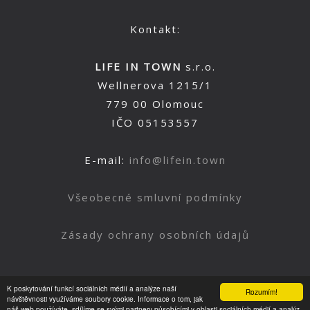
Kontakt:
LIFE IN TOWN
s.r.o.
Wellnerova 1215/1
779 00 Olomouc
IČO 05153557
E-mail:
info@lifein.town
Všeobecné smluvní podmínky
Zásady ochrany osobních údajů
K poskytování funkcí sociálních médií a analýze naší
Rozumím!
Nahoru
návštěvnosti využíváme soubory cookie. Informace o tom, jak
náš web používáte, sdílíme se svými partnery působícími v oblasti sociálních médií a analýz.