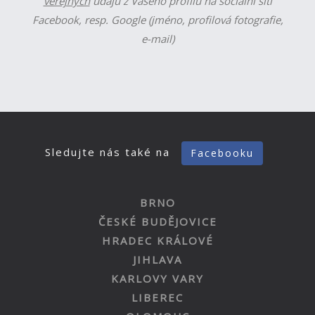
veřejných
údajů z Vašeho profilu na sociální síti
Facebook, resp. Google (jméno, profilová fotografie,
e-mail)
Sledujte nás také na
Facebooku
BRNO
ČESKÉ BUDĚJOVICE
HRADEC KRÁLOVÉ
JIHLAVA
KARLOVY VARY
LIBEREC