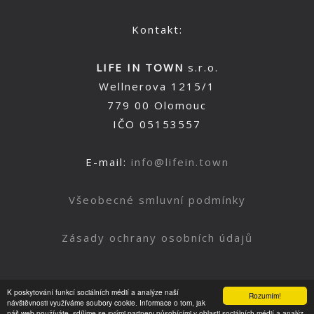
Kontakt:
LIFE IN TOWN
s.r.o.
Wellnerova 1215/1
779 00 Olomouc
IČO 05153557
E-mail:
info@lifein.town
Všeobecné smluvní podmínky
Zásady ochrany osobních údajů
K poskytování funkcí sociálních médií a analýze naší
Rozumím!
Nahoru
návštěvnosti využíváme soubory cookie. Informace o tom, jak
náš web používáte, sdílíme se svými partnery působícími v oblasti sociálních médií a analýz.