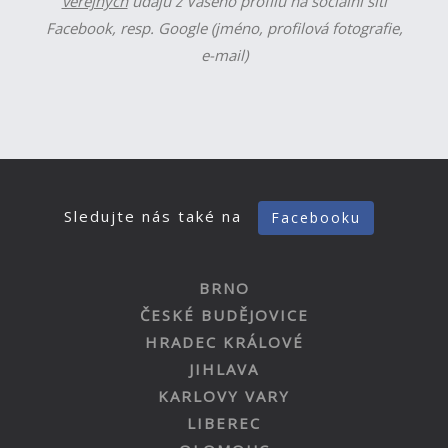
veřejných
údajů z Vašeho profilu na sociální síti
Facebook, resp. Google (jméno, profilová fotografie,
e-mail)
Sledujte nás také na
Facebooku
BRNO
ČESKÉ BUDĚJOVICE
HRADEC KRÁLOVÉ
JIHLAVA
KARLOVY VARY
LIBEREC