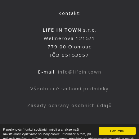
Kontakt:
LIFE IN TOWN
s.r.o.
Wellnerova 1215/1
779 00 Olomouc
IČO 05153557
E-mail:
info@lifein.town
Všeobecné smluvní podmínky
Zásady ochrany osobních údajů
K poskytování funkcí sociálních médií a analýze naší
Rozumím!
Nahoru
návštěvnosti využíváme soubory cookie. Informace o tom, jak
náš web používáte, sdílíme se svými partnery působícími v oblasti sociálních médií a analýz.