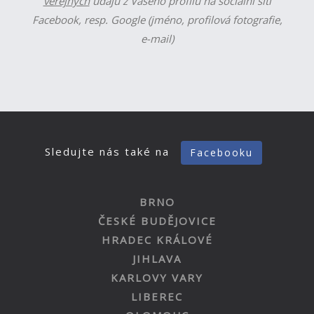
veřejných
údajů z Vašeho profilu na sociální síti
Facebook, resp. Google (jméno, profilová fotografie,
e-mail)
Sledujte nás také na
Facebooku
BRNO
ČESKÉ BUDĚJOVICE
HRADEC KRÁLOVÉ
JIHLAVA
KARLOVY VARY
LIBEREC