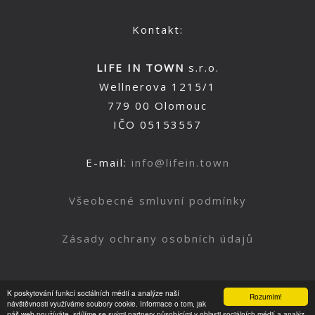
Kontakt:
LIFE IN TOWN
s.r.o.
Wellnerova 1215/1
779 00 Olomouc
IČO 05153557
E-mail:
info@lifein.town
Všeobecné smluvní podmínky
Zásady ochrany osobních údajů
K poskytování funkcí sociálních médií a analýze naší
Rozumím!
Nahoru
návštěvnosti využíváme soubory cookie. Informace o tom, jak
náš web používáte, sdílíme se svými partnery působícími v oblasti sociálních médií a analýz.