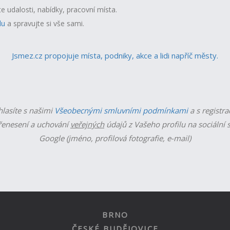
te udalosti, nabídky, pracovní místa.
lu
a spravujte si vše sami.
Jsmez.cz propojuje místa, podniky, akce a lidi napříč městy.
hlasíte s našimi
Všeobecnými smluvními podmínkami
a s registra
enesení a uchování
veřejných
údajů z Vašeho profilu na sociální s
Google (jméno, profilová fotografie, e-mail)
BRNO
ČESKÉ BUDĚJOVICE