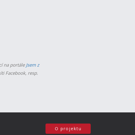
cí na portále
Jsem z
íti Facebook, resp.
O projektu