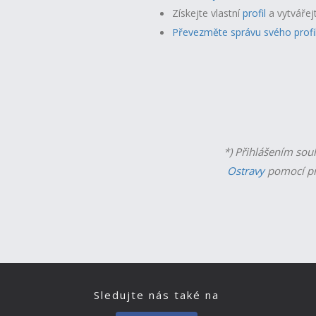
Získejte vlastní
profil
a v
ytvářej
Převezměte správu svého profi
*) Přihlášením sou
Ostravy
pomocí př
Sledujte nás také na