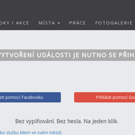
DKY / AKCE
MÍSTA
PRÁCE
FOTOGALERIE
VYTVOŘENÍ UDÁLOSTI JE NUTNO SE PŘIH
ásit pomocí Facebooku
Přihlásit pomocí Go
Bez vyplňování. Bez hesla. Na jeden klik.
ebo službu lidem ve svém městě.