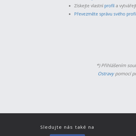
Získejte vlastní
profil
a v
ytvářej
Převezměte správu svého profi
*) Přihlášením sou
Ostravy
pomocí př
Sledujte nás také na