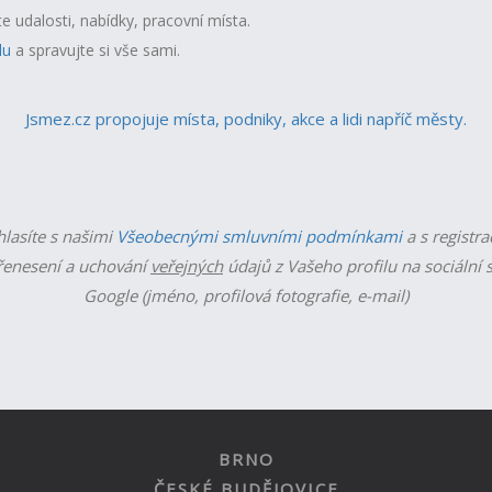
te udalosti, nabídky, pracovní místa.
lu
a spravujte si vše sami.
Jsmez.cz propojuje místa, podniky, akce a lidi napříč městy.
hlasíte s našimi
Všeobecnými smluvními podmínkami
a s registra
enesení a uchování
veřejných
údajů z Vašeho profilu na sociální s
Google (jméno, profilová fotografie, e-mail)
BRNO
ČESKÉ BUDĚJOVICE