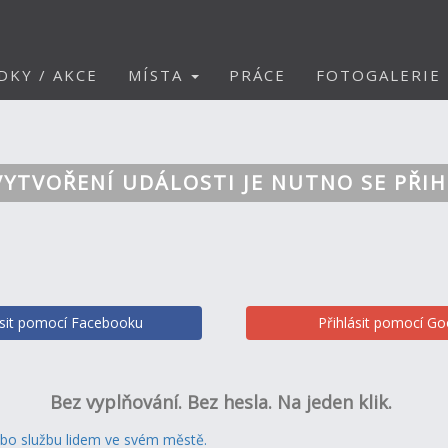
DKY / AKCE
MÍSTA
PRÁCE
FOTOGALERIE
VYTVOŘENÍ UDÁLOSTI JE NUTNO SE PŘIH
ásit pomocí Facebooku
Přihlásit pomocí Go
Bez vyplňování. Bez hesla. Na jeden klik.
ebo službu lidem ve svém městě.