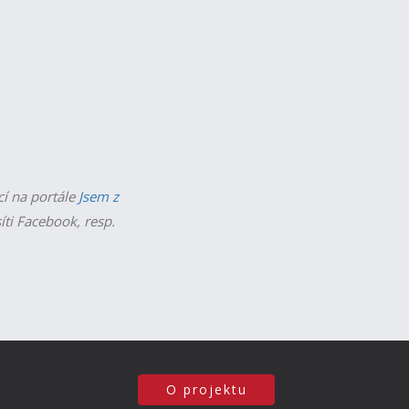
cí na portále
Jsem z
íti Facebook, resp.
O projektu