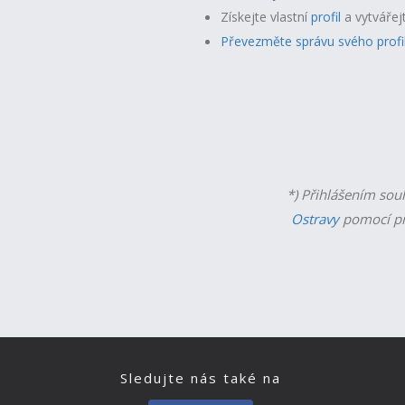
Získejte vlastní
profil
a v
ytvářej
Převezměte správu svého profi
*) Přihlášením sou
Ostravy
pomocí př
Sledujte nás také na