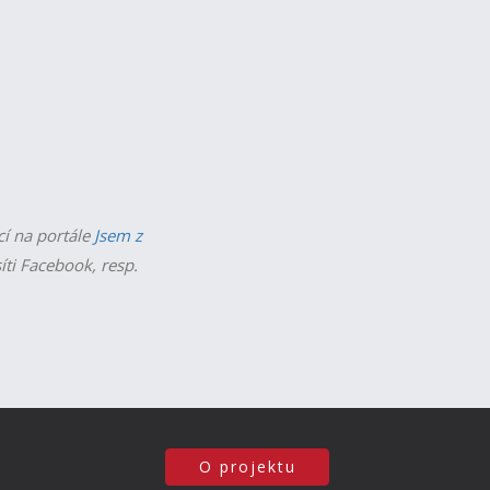
cí na portále
Jsem z
íti Facebook, resp.
O projektu