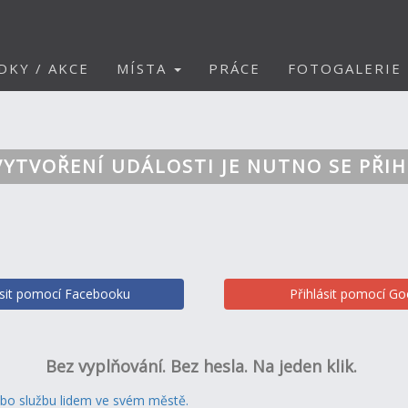
DKY / AKCE
MÍSTA
PRÁCE
FOTOGALERIE
VYTVOŘENÍ UDÁLOSTI JE NUTNO SE PŘIH
ásit pomocí Facebooku
Přihlásit pomocí Go
Bez vyplňování. Bez hesla. Na jeden klik.
ebo službu lidem ve svém městě.