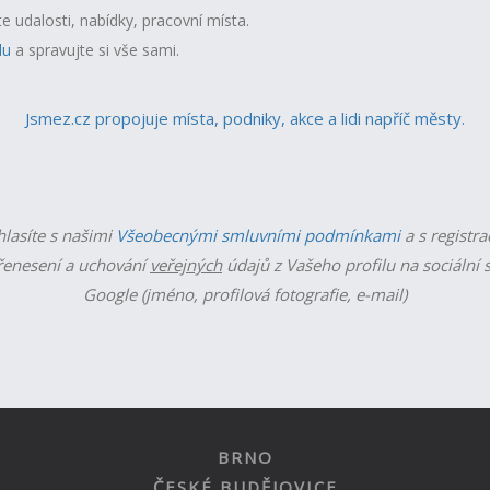
te udalosti, nabídky, pracovní místa.
lu
a spravujte si vše sami.
Jsmez.cz propojuje místa, podniky, akce a lidi napříč městy.
hlasíte s našimi
Všeobecnými smluvními podmínkami
a s registra
enesení a uchování
veřejných
údajů z Vašeho profilu na sociální s
Google (jméno, profilová fotografie, e-mail)
BRNO
ČESKÉ BUDĚJOVICE