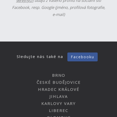
veřejných
údajů z Vašeho profilu na sociální síti
Facebook, resp. Google (jméno, profilová fotografie,
e-mail)
Sledujte nás také na
Facebooku
BRNO
ČESKÉ BUDĚJOVICE
HRADEC KRÁLOVÉ
JIHLAVA
KARLOVY VARY
LIBEREC