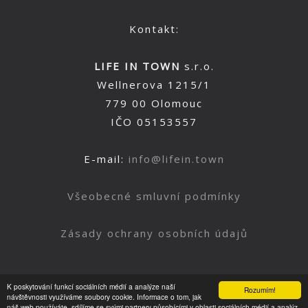
Kontakt:
LIFE IN TOWN
s.r.o.
Wellnerova 1215/1
779 00 Olomouc
IČO 05153557
E-mail:
info@lifein.town
Všeobecné smluvní podmínky
Zásady ochrany osobních údajů
K poskytování funkcí sociálních médií a analýze naší
Rozumím!
Nahoru
návštěvnosti využíváme soubory cookie. Informace o tom, jak
náš web používáte, sdílíme se svými partnery působícími v oblasti sociálních médií a analýz.