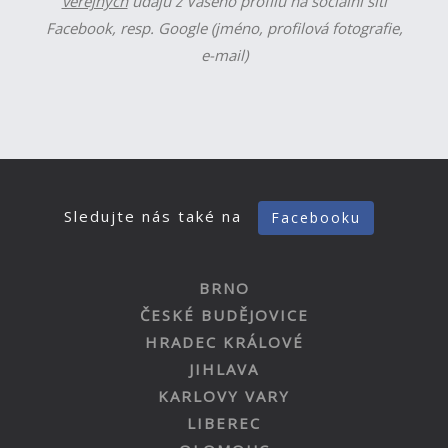
veřejných
údajů z Vašeho profilu na sociální síti
Facebook, resp. Google (jméno, profilová fotografie,
e-mail)
Sledujte nás také na
Facebooku
BRNO
ČESKÉ BUDĚJOVICE
HRADEC KRÁLOVÉ
JIHLAVA
KARLOVY VARY
LIBEREC