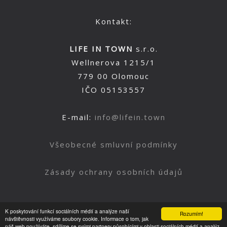
Kontakt:
LIFE IN TOWN
s.r.o.
Wellnerova 1215/1
779 00 Olomouc
IČO 05153557
E-mail:
info@lifein.town
Všeobecné smluvní podmínky
Zásady ochrany osobních údajů
K poskytování funkcí sociálních médií a analýze naší
Rozumím!
Nahoru
návštěvnosti využíváme soubory cookie. Informace o tom, jak
náš web používáte, sdílíme se svými partnery působícími v oblasti sociálních médií a analýz.