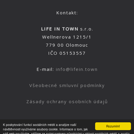
Kontakt:
LIFE IN TOWN
s.r.o.
Wellnerova 1215/1
779 00 Olomouc
IČO 05153557
E-mail:
info@lifein.town
Všeobecné smluvní podmínky
Zásady ochrany osobních údajů
K poskytování funkcí sociálních médií a analýze naší
Rozumím!
Nahoru
návštěvnosti využíváme soubory cookie. Informace o tom, jak
náš web používáte, sdílíme se svými partnery působícími v oblasti sociálních médií a analýz.