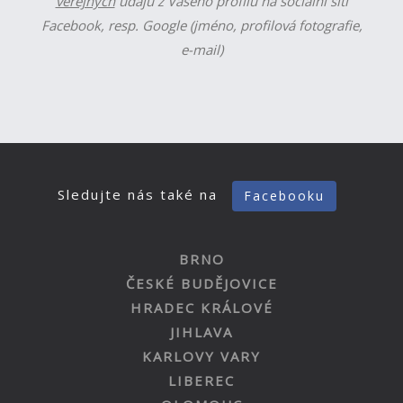
veřejných
údajů z Vašeho profilu na sociální síti
Facebook, resp. Google (jméno, profilová fotografie,
e-mail)
Sledujte nás také na
Facebooku
BRNO
ČESKÉ BUDĚJOVICE
HRADEC KRÁLOVÉ
JIHLAVA
KARLOVY VARY
LIBEREC