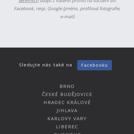
veřejných
údajů z Vašeho profilu na sociální síti
Facebook, resp. Google (jméno, profilová fotografie,
e-mail)
Sledujte nás také na
Facebooku
BRNO
ČESKÉ BUDĚJOVICE
HRADEC KRÁLOVÉ
JIHLAVA
KARLOVY VARY
LIBEREC