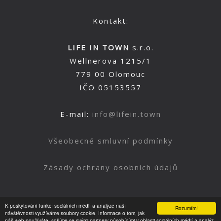
Kontakt:
LIFE IN TOWN
s.r.o.
Wellnerova 1215/1
779 00 Olomouc
IČO 05153557
E-mail:
info@lifein.town
Všeobecné smluvní podmínky
Zásady ochrany osobních údajů
K poskytování funkcí sociálních médií a analýze naší
Rozumím!
Nahoru
návštěvnosti využíváme soubory cookie. Informace o tom, jak
náš web používáte, sdílíme se svými partnery působícími v oblasti sociálních médií a analýz.