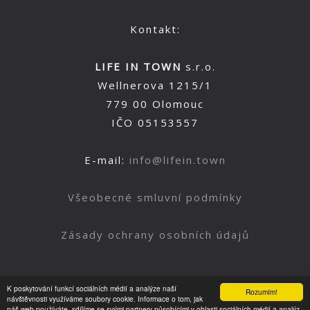
Kontakt:
LIFE IN TOWN
s.r.o.
Wellnerova 1215/1
779 00 Olomouc
IČO 05153557
E-mail:
info@lifein.town
Všeobecné smluvní podmínky
Zásady ochrany osobních údajů
K poskytování funkcí sociálních médií a analýze naší
Rozumím!
Nahoru
návštěvnosti využíváme soubory cookie. Informace o tom, jak
náš web používáte, sdílíme se svými partnery působícími v oblasti sociálních médií a analýz.