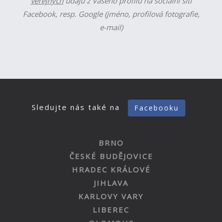
veřejných
údajů z Vašeho profilu na sociální síti
Facebook, resp. Google (jméno, profilová fotografie,
e-mail)
Sledujte nás také na
Facebooku
BRNO
ČESKÉ BUDĚJOVICE
HRADEC KRÁLOVÉ
JIHLAVA
KARLOVY VARY
LIBEREC