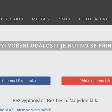
DKY / AKCE
MÍSTA
PRÁCE
FOTOGALERIE
VYTVOŘENÍ UDÁLOSTI JE NUTNO SE PŘIH
ásit pomocí Facebooku
Přihlásit pomocí Go
Bez vyplňování. Bez hesla. Na jeden klik.
ebo službu lidem ve svém městě.