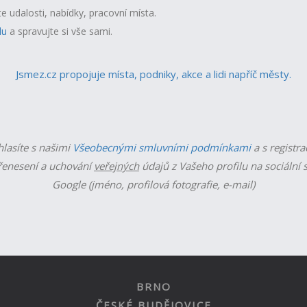
te udalosti, nabídky, pracovní místa.
lu
a spravujte si vše sami.
Jsmez.cz propojuje místa, podniky, akce a lidi napříč městy.
hlasíte s našimi
Všeobecnými smluvními podmínkami
a s registra
enesení a uchování
veřejných
údajů z Vašeho profilu na sociální s
Google (jméno, profilová fotografie, e-mail)
BRNO
ČESKÉ BUDĚJOVICE