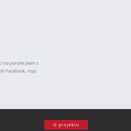
cí na portále
Jsem z
íti Facebook, resp.
O projektu