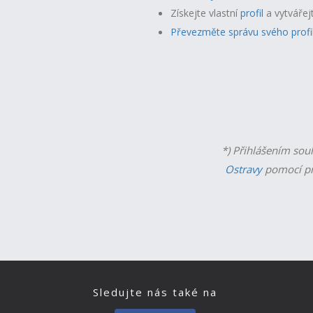
Získejte vlastní
profil
a v
ytvářej
Převezměte správu svého profi
*) Přihlášením sou
Ostravy
pomocí př
Sledujte nás také na