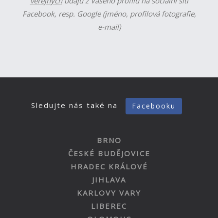
veřejných
údajů z Vašeho profilu na sociální síti
Facebook, resp. Google (jméno, profilová fotografie,
e-mail)
Sledujte nás také na
Facebooku
BRNO
ČESKÉ BUDĚJOVICE
HRADEC KRÁLOVÉ
JIHLAVA
KARLOVY VARY
LIBEREC