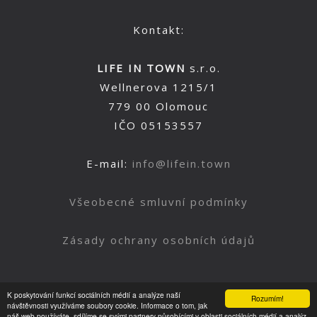
Kontakt:
LIFE IN TOWN
s.r.o.
Wellnerova 1215/1
779 00 Olomouc
IČO 05153557
E-mail:
info@lifein.town
Všeobecné smluvní podmínky
Zásady ochrany osobních údajů
K poskytování funkcí sociálních médií a analýze naší
Rozumím!
Nahoru
návštěvnosti využíváme soubory cookie. Informace o tom, jak
náš web používáte, sdílíme se svými partnery působícími v oblasti sociálních médií a analýz.