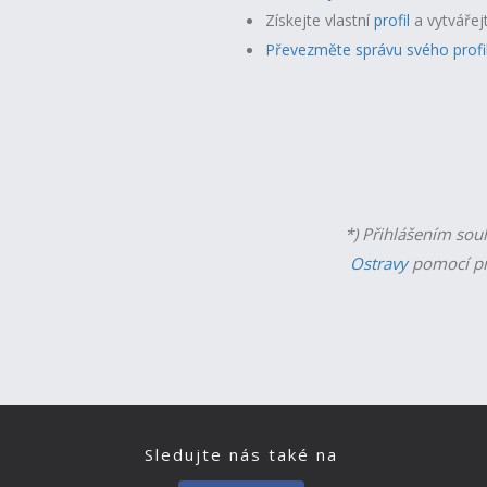
Získejte vlastní
profil
a v
ytvářej
Převezměte správu svého profi
*) Přihlášením sou
Ostravy
pomocí př
Sledujte nás také na