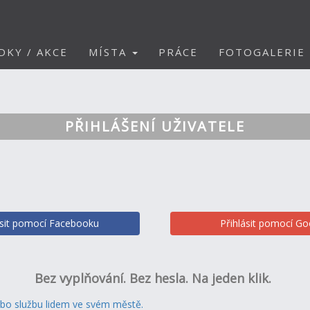
DKY / AKCE
MÍSTA
PRÁCE
FOTOGALERIE
PŘIHLÁŠENÍ UŽIVATELE
ásit pomocí Facebooku
Přihlásit pomocí Go
Bez vyplňování. Bez hesla. Na jeden klik.
ebo službu lidem ve svém městě.