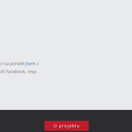
cí na portále
Jsem z
íti Facebook, resp.
O projektu