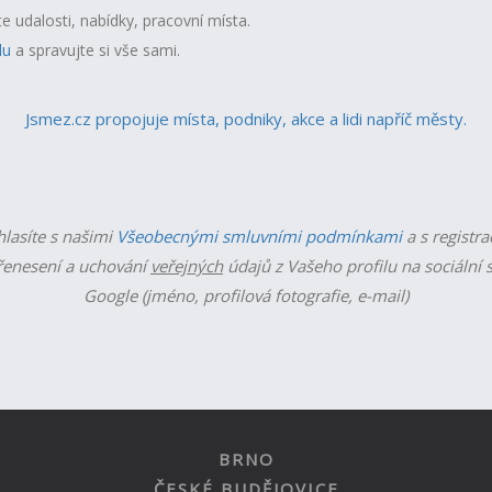
te udalosti, nabídky, pracovní místa.
lu
a spravujte si vše sami.
Jsmez.cz propojuje místa, podniky, akce a lidi napříč městy.
hlasíte s našimi
Všeobecnými smluvními podmínkami
a s registra
enesení a uchování
veřejných
údajů z Vašeho profilu na sociální s
Google (jméno, profilová fotografie, e-mail)
BRNO
ČESKÉ BUDĚJOVICE