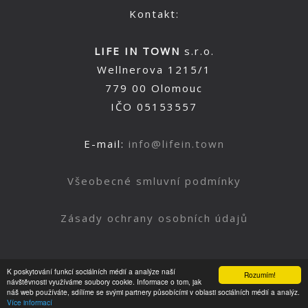
Kontakt:
LIFE IN TOWN
s.r.o.
Wellnerova 1215/1
779 00 Olomouc
IČO 05153557
E-mail:
info@lifein.town
Všeobecné smluvní podmínky
Zásady ochrany osobních údajů
K poskytování funkcí sociálních médií a analýze naší
Rozumím!
Nahoru
návštěvnosti využíváme soubory cookie. Informace o tom, jak
náš web používáte, sdílíme se svými partnery působícími v oblasti sociálních médií a analýz.
Více informací