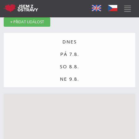
+ PŘIDAT UDÁLOST
DNES
PÁ 7.8.
SO 8.8.
NE 9.8.