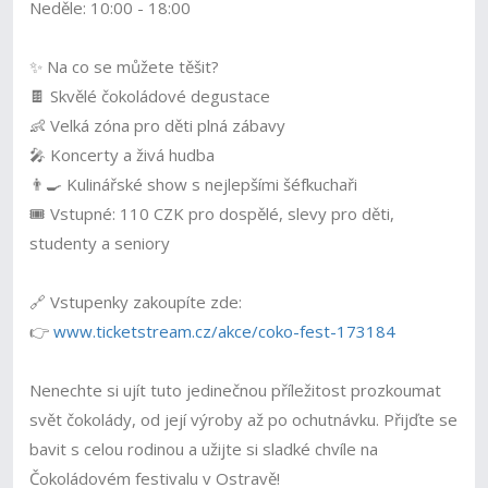
Neděle: 10:00 - 18:00
✨ Na co se můžete těšit?
🍫 Skvělé čokoládové degustace
👶 Velká zóna pro děti plná zábavy
🎤 Koncerty a živá hudba
👨‍🍳 Kulinářské show s nejlepšími šéfkuchaři
🎟️ Vstupné: 110 CZK pro dospělé, slevy pro děti,
studenty a seniory
🔗 Vstupenky zakoupíte zde:
👉
www.ticketstream.cz/akce/coko-fest-173184
Nenechte si ujít tuto jedinečnou příležitost prozkoumat
svět čokolády, od její výroby až po ochutnávku. Přijďte se
bavit s celou rodinou a užijte si sladké chvíle na
Čokoládovém festivalu v Ostravě!