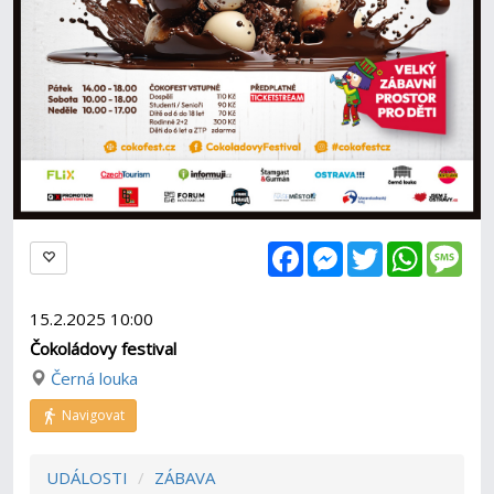
Facebook
Messenger
Twitter
WhatsAp
Mes
15.2.2025 10:00
Čokoládovy festival
Černá louka
Navigovat
UDÁLOSTI
ZÁBAVA