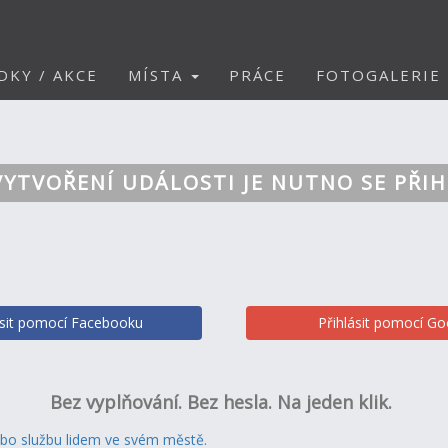
DKY / AKCE
MÍSTA
PRÁCE
FOTOGALERIE
VYTVOŘENÍ UDÁLOSTI JE NUTNO SE PŘIH
ásit pomocí Facebooku
Přihlásit pomocí Go
Bez vyplňování. Bez hesla. Na jeden klik.
ebo službu lidem ve svém městě.