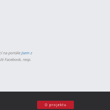
cí na portále
Jsem z
íti Facebook, resp.
O projektu