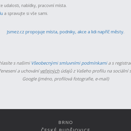
te udalosti, nabídky, pracovní místa.
lu
a spravujte si vše sami.
Jsmez.cz propojuje místa, podniky, akce a lidi napříč městy.
hlasíte s našimi
Všeobecnými smluvními podmínkami
a s registra
enesení a uchování
veřejných
údajů z Vašeho profilu na sociální s
Google (jméno, profilová fotografie, e-mail)
BRNO
ČESKÉ BUDĚJOVICE