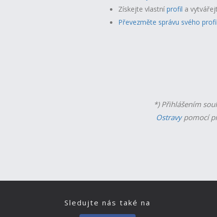
Získejte vlastní
profil
a v
ytvářej
Převezměte správu svého profi
*) Přihlášením sou
Ostravy
pomocí př
Sledujte nás také na