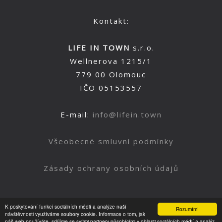
Kontakt:
LIFE IN TOWN
s.r.o.
Wellnerova 1215/1
779 00 Olomouc
IČO 05153557
E-mail:
info@lifein.town
Všeobecné smluvní podmínky
Zásady ochrany osobních údajů
K poskytování funkcí sociálních médií a analýze naší
Rozumím!
Nahoru
návštěvnosti využíváme soubory cookie. Informace o tom, jak
náš web používáte, sdílíme se svými partnery působícími v oblasti sociálních médií a analýz.