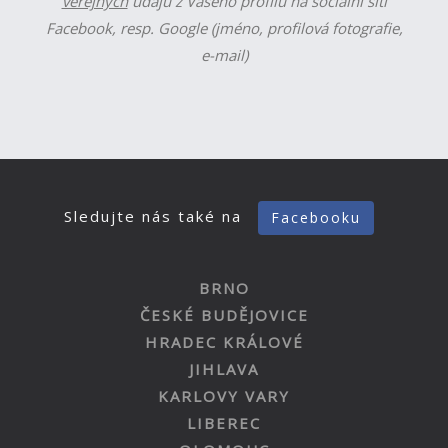
veřejných
údajů z Vašeho profilu na sociální síti
Facebook, resp. Google (jméno, profilová fotografie,
e-mail)
Sledujte nás také na
Facebooku
BRNO
ČESKÉ BUDĚJOVICE
HRADEC KRÁLOVÉ
JIHLAVA
KARLOVY VARY
LIBEREC