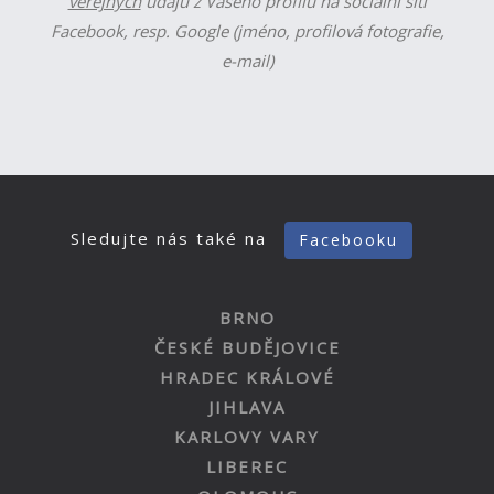
veřejných
údajů z Vašeho profilu na sociální síti
Facebook, resp. Google (jméno, profilová fotografie,
e-mail)
Sledujte nás také na
Facebooku
BRNO
ČESKÉ BUDĚJOVICE
HRADEC KRÁLOVÉ
JIHLAVA
KARLOVY VARY
LIBEREC