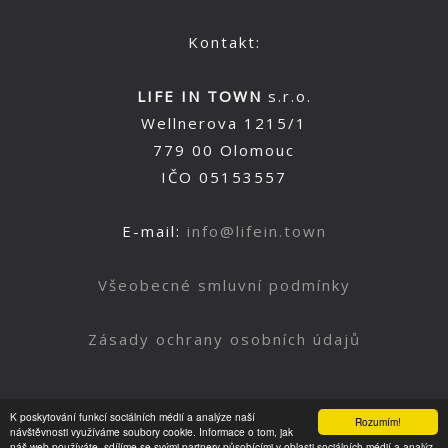
Kontakt:
LIFE IN TOWN
s.r.o.
Wellnerova 1215/1
779 00 Olomouc
IČO 05153557
E-mail:
info@lifein.town
Všeobecné smluvní podmínky
Zásady ochrany osobních údajů
K poskytování funkcí sociálních médií a analýze naší
Rozumím!
Nahoru
návštěvnosti využíváme soubory cookie. Informace o tom, jak
náš web používáte, sdílíme se svými partnery působícími v oblasti sociálních médií a analýz.