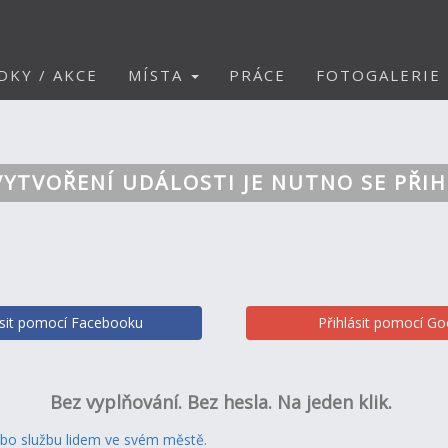
DKY / AKCE
MÍSTA
PRÁCE
FOTOGALERIE
VYTVOŘENÍ UDÁLOSTI JE NUTNO SE PŘIH
ásit pomocí Facebooku
Přihlásit pomocí Go
Bez vyplňování. Bez hesla. Na jeden klik.
ebo službu lidem ve svém městě.