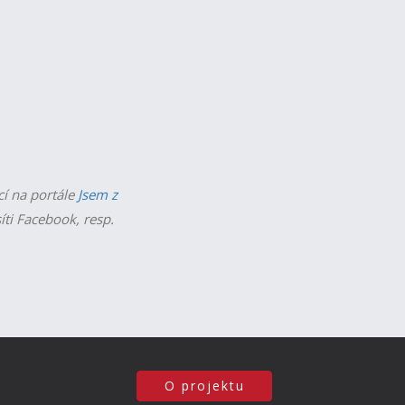
cí na portále
Jsem z
íti Facebook, resp.
O projektu