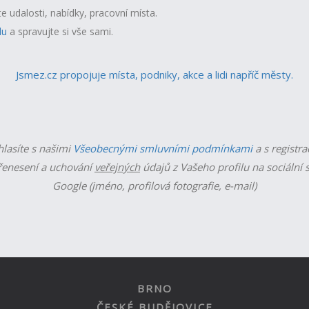
te udalosti, nabídky, pracovní místa.
lu
a spravujte si vše sami.
Jsmez.cz propojuje místa, podniky, akce a lidi napříč městy.
hlasíte s našimi
Všeobecnými smluvními podmínkami
a s registra
enesení a uchování
veřejných
údajů z Vašeho profilu na sociální s
Google (jméno, profilová fotografie, e-mail)
BRNO
ČESKÉ BUDĚJOVICE