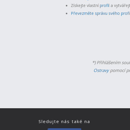
Získejte vlastní
profil
a v
ytvářej
Převezměte správu svého profi
*) Přihlášením sou
Ostravy
pomocí př
Sledujte nás také na