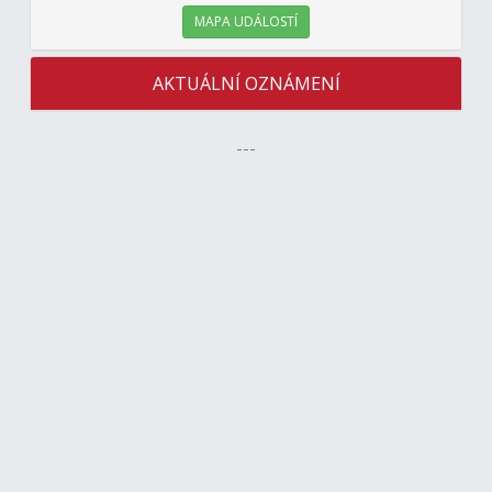
MAPA UDÁLOSTÍ
AKTUÁLNÍ OZNÁMENÍ
---