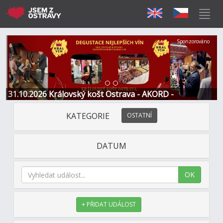
Předchozí
Další
Sponzorováno
31.10.2026 Královský košt Ostrava - AKORD -
Restaurace a Hotel
KATEGORIE
OSTATNÍ
DATUM
OK
+ PŘIDAT UDÁLOST