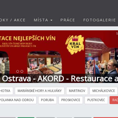
DKY / AKCE
MÍSTA
PRÁCE
FOTOGALERIE
S
t Ostrava - AKORD - Restaurace 
HOTKA
MARIÁNSKÉ HORY A HULVÁKY
MARTINOV
MICHÁLKOVICE
POLANKA NAD ODROU
PORUBA
PROSKOVICE
PUSTKOVEC
RAD