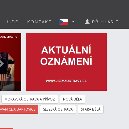
LIDÉ
KONTAKT
PŘIHLÁSIT
Další
ponzorováno
a
MORAVSKÁ OSTRAVA A PŘÍVOZ
NOVÁ BĚLÁ
VANICE A BARTOVICE
SLEZSKÁ OSTRAVA
STARÁ BĚLÁ