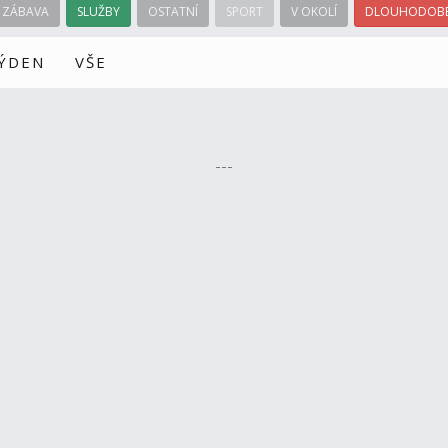
ZÁBAVA
SLUŽBY
OSTATNÍ
SPORT
V OKOLÍ
DLOUHODOBÉ
TÝDEN
VŠE
---