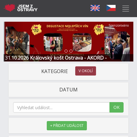
Předchozí
Další
Sponzorováno
31.10.2026 Královský košt Ostrava - AKORD -
Restaurace a Hotel
KATEGORIE
V OKOLÍ
DATUM
OK
+ PŘIDAT UDÁLOST