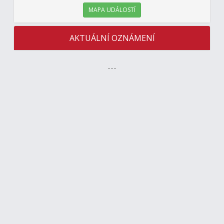
MAPA UDÁLOSTÍ
AKTUÁLNÍ OZNÁMENÍ
---