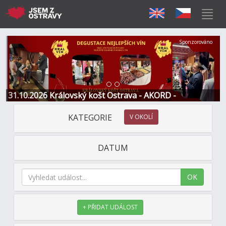
Předchozí
Další
Sponzorováno
31.10.2026 Královský košt Ostrava - AKORD -
Restaurace a Hotel
KATEGORIE
V OKOLÍ
DATUM
OK
+ PŘIDAT UDÁLOST