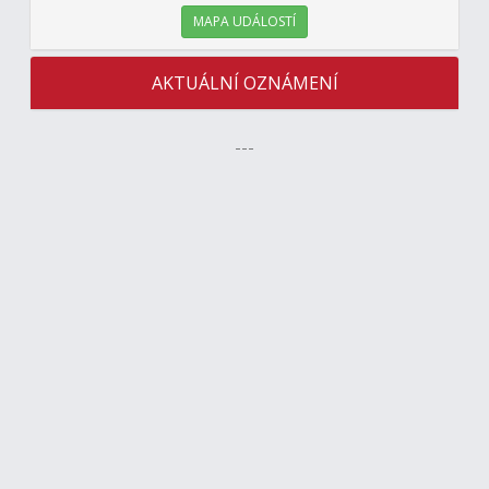
MAPA UDÁLOSTÍ
AKTUÁLNÍ OZNÁMENÍ
---