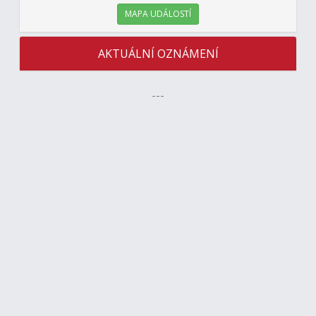
MAPA UDÁLOSTÍ
AKTUÁLNÍ OZNÁMENÍ
---