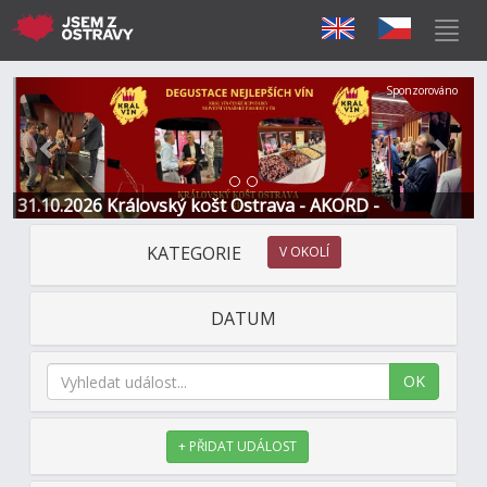
Předchozí
Další
Sponzorováno
31.10.2026 Královský košt Ostrava - AKORD -
Restaurace a Hotel
KATEGORIE
V OKOLÍ
DATUM
OK
+ PŘIDAT UDÁLOST