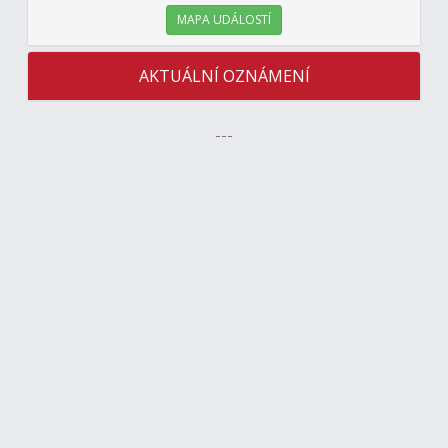
MAPA UDÁLOSTÍ
AKTUÁLNÍ OZNÁMENÍ
---