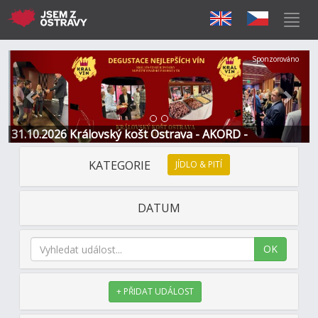
Předchozí
Další
Sponzorováno
31.10.2026 Královský košt Ostrava - AKORD -
Restaurace a Hotel
KATEGORIE
JÍDLO & PITÍ
DATUM
OK
+ PŘIDAT UDÁLOST