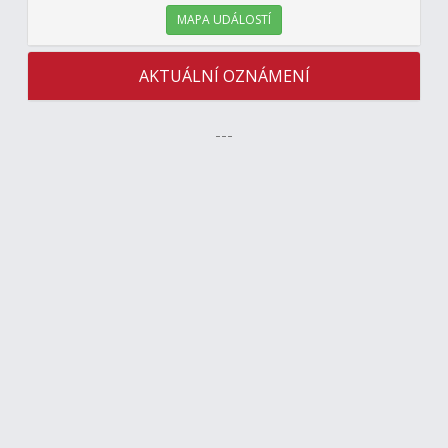
MAPA UDÁLOSTÍ
AKTUÁLNÍ OZNÁMENÍ
---