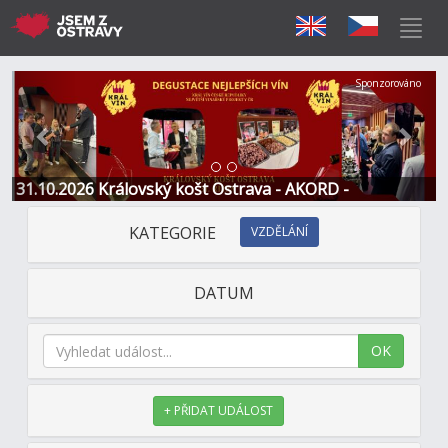
Předchozí
Další
Sponzorováno
31.10.2026 Královský košt Ostrava - AKORD -
Restaurace a Hotel
KATEGORIE
VZDĚLÁNÍ
DATUM
OK
+ PŘIDAT UDÁLOST