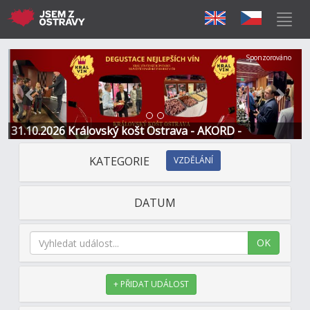
Předchozí
Další
Sponzorováno
31.10.2026 Královský košt Ostrava - AKORD -
Restaurace a Hotel
KATEGORIE
VZDĚLÁNÍ
DATUM
OK
+ PŘIDAT UDÁLOST