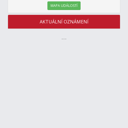
MAPA UDÁLOSTÍ
AKTUÁLNÍ OZNÁMENÍ
---