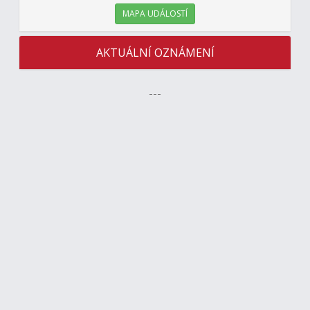
MAPA UDÁLOSTÍ
AKTUÁLNÍ OZNÁMENÍ
---