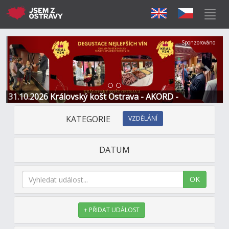
Předchozí
Další
Sponzorováno
31.10.2026 Královský košt Ostrava - AKORD -
Restaurace a Hotel
KATEGORIE
VZDĚLÁNÍ
DATUM
OK
+ PŘIDAT UDÁLOST