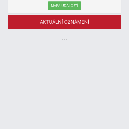
MAPA UDÁLOSTÍ
AKTUÁLNÍ OZNÁMENÍ
---