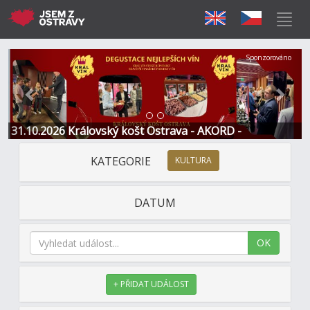
Předchozí
Další
Sponzorováno
31.10.2026 Královský košt Ostrava - AKORD -
Restaurace a Hotel
KATEGORIE
KULTURA
DATUM
OK
+ PŘIDAT UDÁLOST