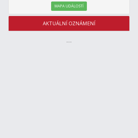
MAPA UDÁLOSTÍ
AKTUÁLNÍ OZNÁMENÍ
---