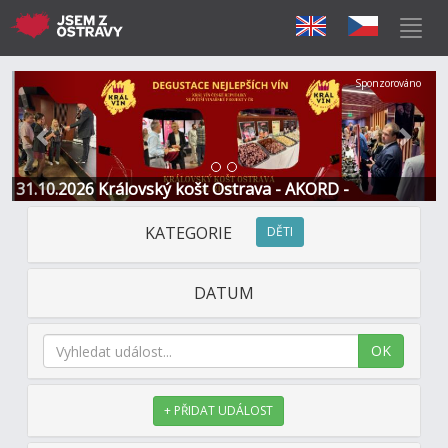
Předchozí
Další
Sponzorováno
31.10.2026 Královský košt Ostrava - AKORD -
Restaurace a Hotel
KATEGORIE
DĚTI
DATUM
OK
+ PŘIDAT UDÁLOST