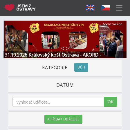
Předchozí
Další
Sponzorováno
31.10.2026 Královský košt Ostrava - AKORD -
Restaurace a Hotel
KATEGORIE
DĚTI
DATUM
OK
+ PŘIDAT UDÁLOST