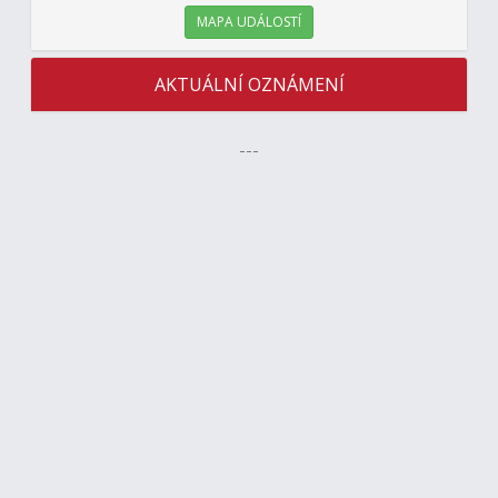
MAPA UDÁLOSTÍ
AKTUÁLNÍ OZNÁMENÍ
---